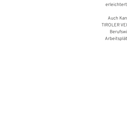
erleichter
Auch Karr
TIROLER VER
Berufsw
Arbeitsplä