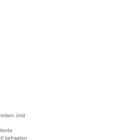
reiben. Und
llente
00 befragten