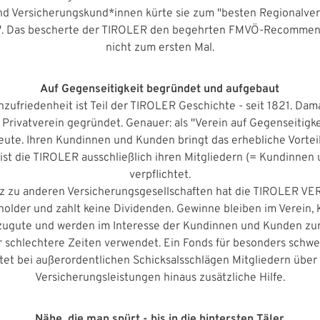
nd Versicherungskund*innen kürte sie zum "besten Regionalver
s". Das bescherte der TIROLER den begehrten FMVÖ-Recommen
nicht zum ersten Mal.
Auf Gegenseitigkeit begründet und aufgebaut
ufriedenheit ist Teil der TIROLER Geschichte - seit 1821. Dam
Privatverein gegründet. Genauer: als "Verein auf Gegenseitigke
 heute. Ihren Kundinnen und Kunden bringt das erhebliche Vortei
 ist die TIROLER ausschließlich ihren Mitgliedern (= Kundinne
verpflichtet.
z zu anderen Versicherungsgesellschaften hat die TIROLER 
holder und zahlt keine Dividenden. Gewinne bleiben im Verein
 zugute und werden im Interesse der Kundinnen und Kunden zur
r schlechtere Zeiten verwendet. Ein Fonds für besonders schwe
tet bei außerordentlichen Schicksalsschlägen Mitgliedern über
Versicherungsleistungen hinaus zusätzliche Hilfe.
Nähe, die man spürt - bis in die hintersten Täler