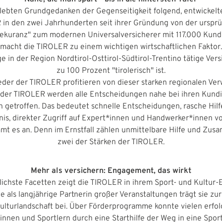
lebten Grundgedanken der Gegenseitigkeit folgend, entwickelte
in den zwei Jahrhunderten seit ihrer Gründung von der urspr
ekuranz" zum modernen Universalversicherer mit 117.000 Kun
macht die TIROLER zu einem wichtigen wirtschaftlichen Faktor. 
ge in der Region Nordtirol-Osttirol-Südtirol-Trentino tätige Ver
zu 100 Prozent "tirolerisch" ist.
eder der TIROLER profitieren von dieser starken regionalen Ve
 der TIROLER werden alle Entscheidungen nahe bei ihren Kund
 getroffen. Das bedeutet schnelle Entscheidungen, rasche Hilf
nis, direkter Zugriff auf Expert*innen und Handwerker*innen vo
mt es an. Denn im Ernstfall zählen unmittelbare Hilfe und Zus
zwei der Stärken der TIROLER.
Mehr als versichern: Engagement, das wirkt
lichste Facetten zeigt die TIROLER in ihrem Sport- und Kultur
lle als langjährige Partnerin großer Veranstaltungen trägt sie zur 
Kulturlandschaft bei. Über Förderprogramme konnte vielen erfo
innen und Sportlern durch eine Starthilfe der Weg in eine Spor