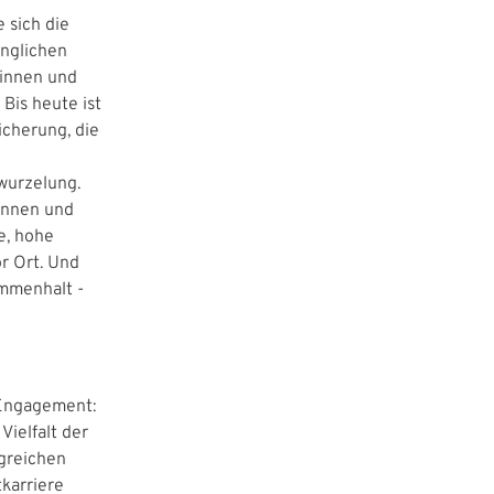
 sich die
ünglichen
dinnen und
Bis heute ist
sicherung, die
rwurzelung.
innen und
e, hohe
r Ort. Und
ammenhalt -
-Engagement:
Vielfalt der
lgreichen
tkarriere