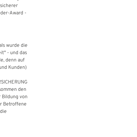
sicherer
der-Award -
als wurde die
it" - und das
le, denn auf
n und Kunden)
VERSICHERUNG
, kommen den
 Bildung von
r Betroffene
 die