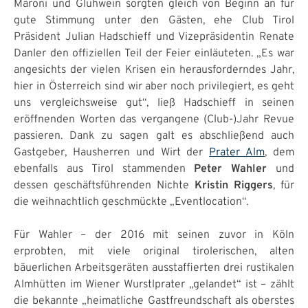
Maroni und Glühwein sorgten gleich von Beginn an für
gute Stimmung unter den Gästen, ehe Club Tirol
Präsident Julian Hadschieff und Vizepräsidentin Renate
Danler den offiziellen Teil der Feier einläuteten. „Es war
angesichts der vielen Krisen ein herausforderndes Jahr,
hier in Österreich sind wir aber noch privilegiert, es geht
uns vergleichsweise gut“, ließ Hadschieff in seinen
eröffnenden Worten das vergangene (Club-)Jahr Revue
passieren. Dank zu sagen galt es abschließend auch
Gastgeber, Hausherren und Wirt der
Prater Alm
, dem
ebenfalls aus Tirol stammenden
Peter Wahler
und
dessen geschäftsführenden Nichte
Kristin Riggers
, für
die weihnachtlich geschmückte „Eventlocation“.
Für Wahler – der 2016 mit seinen zuvor in Köln
erprobten, mit viele original tirolerischen, alten
bäuerlichen Arbeitsgeräten ausstaffierten drei rustikalen
Almhütten im Wiener Wurstlprater „gelandet“ ist – zählt
die bekannte „heimatliche Gastfreundschaft als oberstes