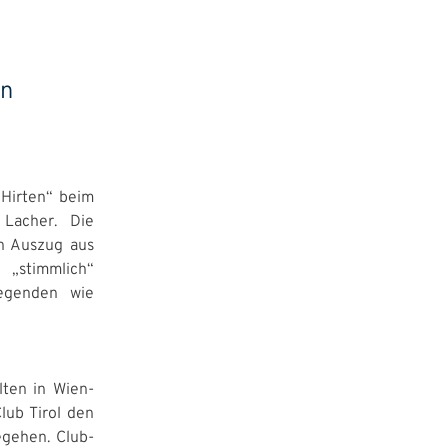
en
 Hirten“ beim
 Lacher. Die
n Auszug aus
„stimmlich“
legenden wie
lten in Wien-
lub Tirol den
egehen. Club-