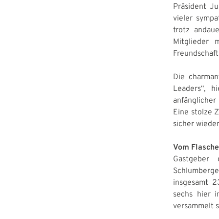
Präsident Ju
vieler sympa
trotz andaue
Mitglieder 
Freundschaft
Die charmant
Leaders“, h
anfänglicher
Eine stolze 
sicher wiede
Vom Flasche
Gastgeber 
Schlumberge
insgesamt 2
sechs hier 
versammelt sa