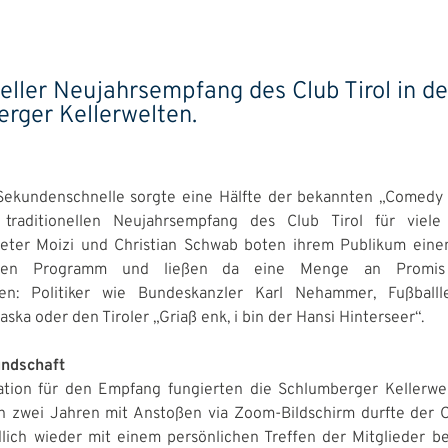
neller Neujahrsempfang des Club Tirol in d
rger Kellerwelten.
Sekundenschnelle sorgte eine Hälfte der bekannten „Comedy
n traditionellen Neujahrsempfang des Club Tirol für viele
Peter Moizi und Christian Schwab boten ihrem Publikum eine
len Programm und ließen da eine Menge an Promis 
ren: Politiker wie Bundeskanzler Karl Nehammer, Fußball
ska oder den Tiroler „Griaß enk, i bin der Hansi Hinterseer“.
undschaft
ation für den Empfang fungierten die Schlumberger Kellerwe
h zwei Jahren mit Anstoßen via Zoom-Bildschirm durfte der C
ich wieder mit einem persönlichen Treffen der Mitglieder b