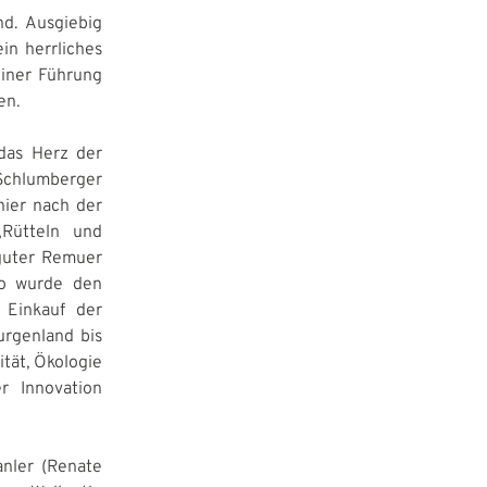
nd. Ausgiebig
in herrliches
einer Führung
en.
das Herz der
 Schlumberger
hier nach der
„Rütteln und
 guter Remuer
so wurde den
 Einkauf der
urgenland bis
tät, Ökologie
r Innovation
anler (Renate