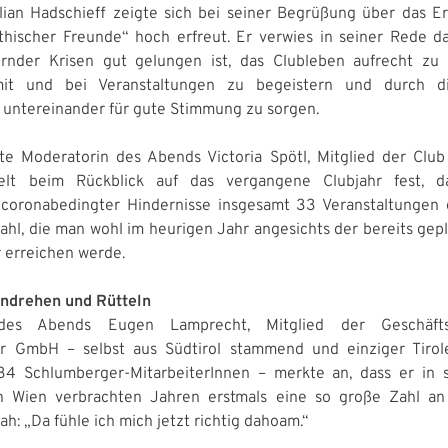
lian Hadschieff zeigte sich bei seiner Begrüßung über das E
thischer Freunde“ hoch erfreut. Er verwies in seiner Rede da
rnder Krisen gut gelungen ist, das Clubleben aufrecht zu 
mit und bei Veranstaltungen zu begeistern und durch d
 untereinander für gute Stimmung zu sorgen.
e Moderatorin des Abends Victoria Spötl, Mitglied der Club
ielt beim Rückblick auf das vergangene Clubjahr fest, d
 coronabedingter Hindernisse insgesamt 33 Veranstaltungen
Zahl, die man wohl im heurigen Jahr angesichts der bereits gep
r erreichen werde.
ndrehen und Rütteln
des Abends Eugen Lamprecht, Mitglied der Geschäfts
r GmbH – selbst aus Südtirol stammend und einziger Tirol
34 Schlumberger-MitarbeiterInnen – merkte an, dass er in s
in Wien verbrachten Jahren erstmals eine so große Zahl an
h: „Da fühle ich mich jetzt richtig dahoam.“