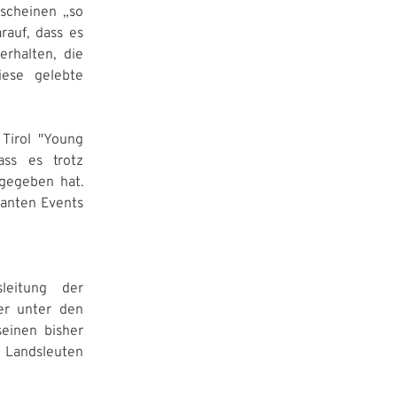
rscheinen „so
rauf, dass es
erhalten, die
iese gelebte
 Tirol "Young
ass es trotz
 gegeben hat.
lanten Events
leitung der
er unter den
einen bisher
 Landsleuten