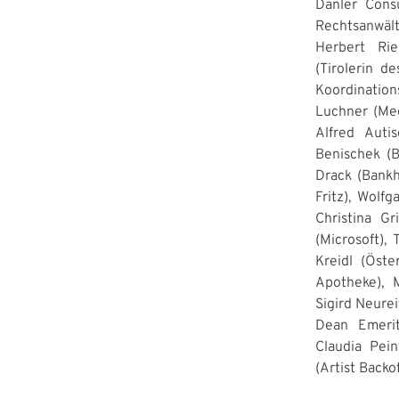
Danler Cons
Rechtsanwält
Herbert Rie
(Tirolerin d
Koordination
Luchner (Med
Alfred Auti
Benischek (B
Drack (Bankh
Fritz), Wolf
Christina G
(Microsoft),
Kreidl (Öste
Apotheke), M
Sigird Neurei
Dean Emeritu
Claudia Pein
(Artist Backo