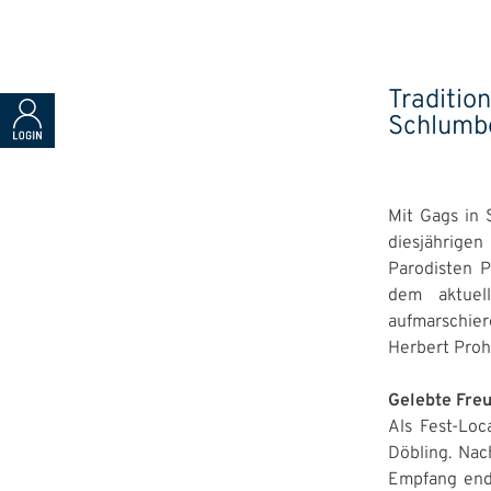
Traditio
Schlumbe
Mit Gags in 
diesjährige
Parodisten 
dem aktuel
aufmarschie
Herbert Proha
Gelebte Fre
Als Fest-Loc
Döbling. Nac
Empfang endl