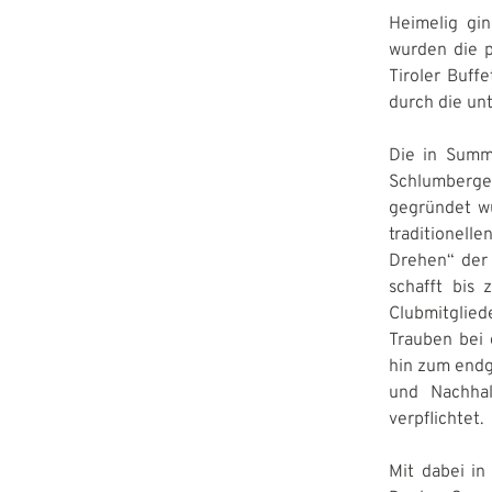
Heimelig gin
wurden die p
Tiroler Buff
durch die unt
Die in Summ
Schlumberger
gegründet wu
traditionel
Drehen“ der 
schafft bis
Clubmitglie
Trauben bei 
hin zum endg
und Nachhal
verpflichtet.
Mit dabei in