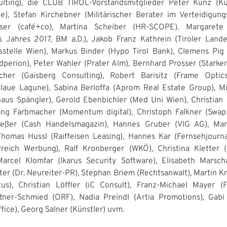
ulting), die CLUB TIROL-Vorstandsmitglieder Peter Kunz (Ku
e), Stefan Kirchebner (Militärischer Berater im Verteidigung
ser (café+co), Martina Scheiber (HR-SCOPE). Margaret
es Jahres 2017, BM a.D.), Jakob Franz Kathrein (Tiroler Land
sstelle Wien), Markus Binder (Hypo Tirol Bank), Clemens Pig
perion), Peter Wahler (Prater Alm), Bernhard Prosser (Starken
scher (Gaisberg Consulting), Robert Barisitz (Frame Optic
laue Lagune), Sabina Berloffa (Aprom Real Estate Group), Mi
aus Spängler), Gerold Ebenbichler (Med Uni Wien), Christian F
gang Farbmacher (Momentum digital), Christoph Falkner (Swap 
rießer (Cash Handelsmagazin), Hannes Gruber (VIG AG), Ma
 Thomas Hussl (Raiffeisen Leasing), Hannes Kar (Fernsehjourna
rreich Werbung), Ralf Kronberger (WKÖ), Christina Kletter
arcel Klomfar (Ikarus Security Software), Elisabeth Marsc
ter (Dr. Neureiter-PR), Stephan Briem (Rechtsanwalt), Martin K
s), Christian Löffler (iC Consult), Franz-Michael Mayer (FM
tner-Schmied (ORF), Nadia Preindl (Artia Promotions), Gabi
ffice), Georg Salner (Künstler) uvm.