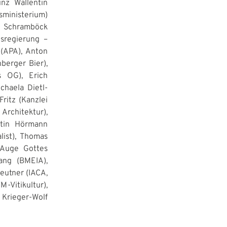
nz Wallentin
sministerium)
e Schramböck
esregierung –
 (APA), Anton
berger Bier),
s OG), Erich
chaela Dietl-
ritz (Kanzlei
Architektur),
rtin Hörmann
list), Thomas
 (Auge Gottes
hang (BMEIA),
reutner (IACA,
-Vitikultur),
 Krieger-Wolf