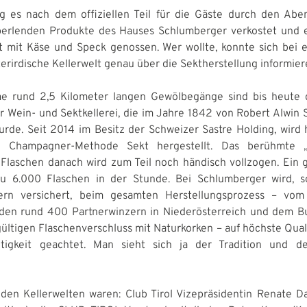
g es nach dem offiziellen Teil für die Gäste durch den Abe
erlenden Produkte des Hauses Schlumberger verkostet und e
et mit Käse und Speck genossen. Wer wollte, konnte sich bei 
erirdische Kellerwelt genau über die Sektherstellung informier
e rund 2,5 Kilometer langen Gewölbegänge sind bis heute 
 Wein- und Sektkellerei, die im Jahre 1842 von Robert Alwin
rde. Seit 2014 im Besitz der Schweizer Sastre Holding, wird 
len Champagner-Methode Sekt hergestellt. Das berühmte 
Flaschen danach wird zum Teil noch händisch vollzogen. Ein
 zu 6.000 Flaschen in der Stunde. Bei Schlumberger wird, 
dern versichert, beim gesamten Herstellungsprozess – vom
den rund 400 Partnerwinzern in Niederösterreich und dem B
ültigen Flaschenverschluss mit Naturkorken – auf höchste Quali
tigkeit geachtet. Man sieht sich ja der Tradition und de
 den Kellerwelten waren: Club Tirol Vizepräsidentin Renate D