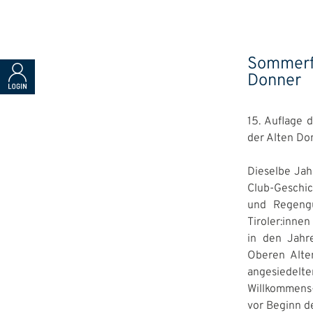
Sommerfe
Donner
15. Auflage 
der Alten Do
Dieselbe Jah
Club-Geschic
und Regengu
Tiroler:inn
in den Jahr
Oberen Alten
angesiedelt
Willkommens-
vor Beginn de