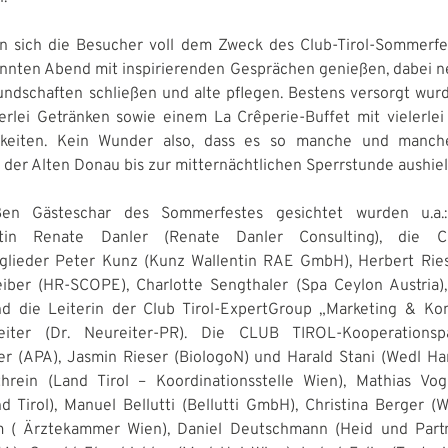
n sich die Besucher voll dem Zweck des Club-Tirol-Sommerfe
nnten Abend mit inspirierenden Gesprächen genießen, dabei 
undschaften schließen und alte pflegen. Bestens versorgt wur
lerlei Getränken sowie einem La Crêperie-Buffet mit vielerle
hkeiten. Kein Wunder also, dass es so manche und manch
 der Alten Donau bis zur mitternächtlichen Sperrstunde aushiel
en Gästeschar des Sommerfestes gesichtet wurden u.a.:
entin Renate Danler (Renate Danler Consulting), die 
glieder Peter Kunz (Kunz Wallentin RAE GmbH), Herbert Ries
iber (HR-SCOPE), Charlotte Sengthaler (Spa Ceylon Austria)
nd die Leiterin der Club Tirol-ExpertGroup „Marketing & Ko
eiter (Dr. Neureiter-PR). Die CLUB TIROL-Kooperationsp
r (APA), Jasmin Rieser (BiologoN) und Harald Stani (Wedl H
hrein (Land Tirol – Koordinationsstelle Wien), Mathias Vogl
nd Tirol), Manuel Bellutti (Bellutti GmbH), Christina Berger (W
 ( Ärztekammer Wien), Daniel Deutschmann (Heid und Partn