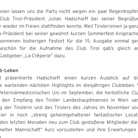
:innen lassen uns die Party nicht wegen ein paar Regentropfe
Club Tirol-Präsident Julian Hadschieff bei seiner Begrüßu
wieder im Freien stattfinden konnte. Weil Tiroler:innen ja ganz
ub-Präsident bei seiner gewohnt kurzen Sommerfest-Ansprach
wonnenen bisherigen Festort für die 15. Ausgabe einmal gew
eschön für die Aufnahme des Club Tirol gab’s gleich 
astgeber „La Crêperie” dazu.
b-Leben
d präsentierte Hadschieff einen kurzen Ausblick auf 
 wartenden nächsten Highlights im diesjährigen Clubleben. 
eterinärmedizinischen Uni im September, die herbstliche Clu
, den Empfang des Tiroler Landeshauptmannes in Wien sa
 der Tirolerin und des Tirolers des Jahres im November so
eier in noch „streng geheimgehaltener fantastischer Locat
 den letzten Monaten neu zum Club gestoßene Mitglieder die
melter Mannschaft“ kurz vorzustellen und ihre Erwartungen
.