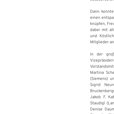
Dann konnte
einen entspa
knüpfen, Fre
dabei mit al
und Köstlic
Mitglieder an
In der groß
Vizepräsid
Vorstandsmit
Martina Sche
(Siemens) u
Sigrid Neur
Bruckenberge
Jakob F. Kat
Staudigl (La
Denise Daum