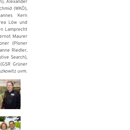
n), Alexander
Schmid (WKÖ),
ohannes Kern
drea Löw und
gen Lamprecht
Gernot Maurer
oner (Ploner
anne Riedler,
tive Search),
r (GSR Grüner
szkowitz uvm.