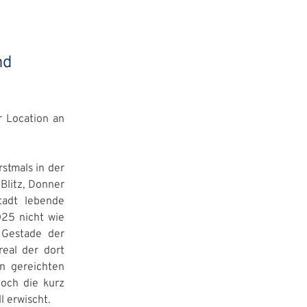
nd
r Location an
stmals in der
Blitz, Donner
tadt lebende
25 nicht wie
 Gestade der
real der dort
en gereichten
doch die kurz
l erwischt.