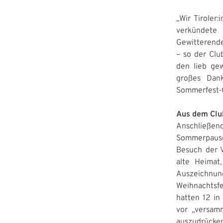
„Wir Tiroler
verkündete 
Gewitterende 
– so der Cl
den lieb ge
großes Dank
Sommerfest-G
Aus dem Clu
Anschließen
Sommerpause
Besuch der V
alte Heimat
Auszeichnung
Weihnachtsf
hatten 12 in
vor „versam
auszudrücken