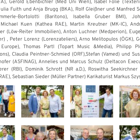
A), Gerold Ebenbichler (Med Uni Wien), Isabel Folie (Texteri
 Julia Fuith und Anja Brugg (BKA), Rolf Gleißner und Manfred 
merle-Bortolotti (Baritono), Isabella Gruber BMI), J
), Michael Kuen (Kathea RAE), Martin Kreutner (MK-IC), An
er (Löw-Reiter Immobilien), Anton Luchner (Medperion), Eu
r) , Peter Lorenz (Lorenzateliers), Arno Melitopulos (ÖGK), 
Europe), Thomas Partl (Topart Music &Media), Philipp Pl
ns), Claudia Peintner-Schmied (ORF),Stefan (Vamed) und Sus
ofer (ASFINAG), Annelies und Marcus Schulz (Deltacon Execu
erer (RBI), Dominik Schrott (NR a.D.), Roswitha Seekirchne
RAE), Sebastian Sieder (Müller Partner) Karikaturist Markus Szy