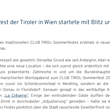
st der Tiroler in Wien startete mit Blitz u
des traditionellen CLUB TIROL-Sommerfestes erstmals in neue
nau
reszeit wie gewohnt. Derselbe Grund wie seit Anbeginn. Aber er
hte eine neue Location – die sich zuerst gleich ordentlich mit 
ss präsentierte. Zahlreiche in und um die Bundeshaupts
en marschierten Montagabend zum CLUB TIROL-Sommerfest 20
en zuvor ins Schönbrunnerbad in Meidling, sondern an die
 Donau in Floridsdorf. Genauer gesagt in das weitläufige A
en
„La Crêperie”
. Einige der eintrudelnden Gäste durften d
Drink in durchnässter „Adjustierung“ genießen – hatte sie 
s Festes pünktlich über die Stadt rauschende Gewitterfront vol