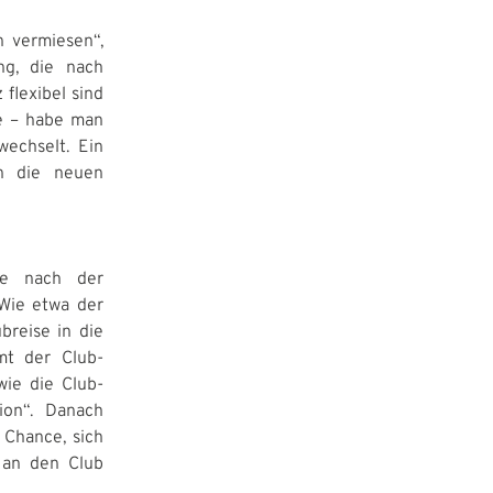
n vermiesen“,
ng, die nach
 flexibel sind
e – habe man
echselt. Ein
an die neuen
die nach der
Wie etwa der
breise in die
mt der Club-
wie die Club-
ion“. Danach
 Chance, sich
 an den Club