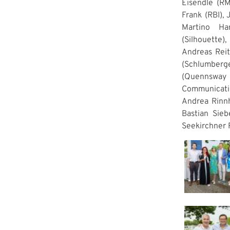
Eisendle (RM
Frank (RBI),
Martino Ham
(Silhouette
Andreas Reit
(Schlumberge
(Quennsway 
Communicatio
Andrea Rinnh
Bastian Sieb
Seekirchner 