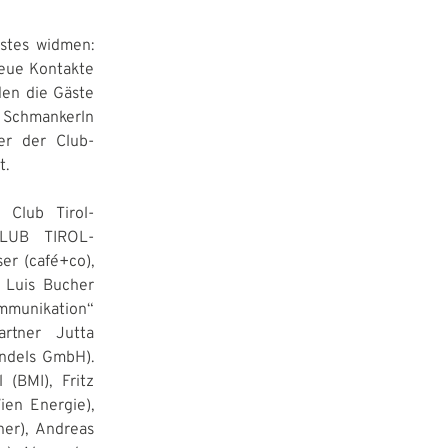
stes widmen:
neue Kontakte
den die Gäste
i Schmankerln
er der Club-
t.
 Club Tirol-
CLUB TIROL-
er (café+co),
, Luis Bucher
mmunikation“
artner Jutta
andels GmbH).
 (BMI), Fritz
ien Energie),
er), Andreas