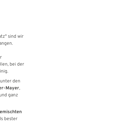
z" sind wir
gangen.
r
ien, bei der
nig.
 unter den
ger-Mayer
,
 und ganz
emischten
ls bester