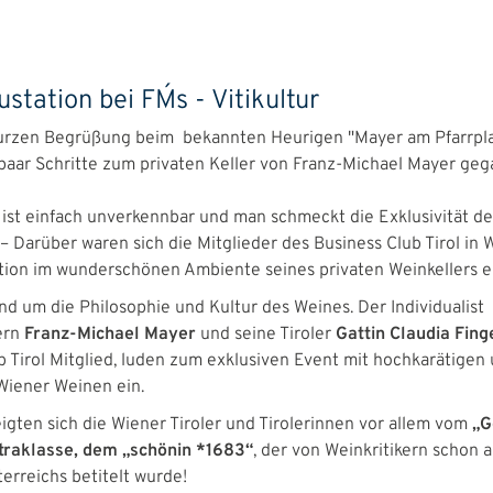
tation bei FM´s - Vitikultur
urzen Begrüßung beim bekannten Heurigen "Mayer am Pfarrplat
 paar Schritte zum privaten Keller von Franz-Michael Mayer ge
 ist einfach unverkennbar und man schmeckt die Exklusivität de
– Darüber waren sich die Mitglieder des Business Club Tirol in W
ion im wunderschönen Ambiente seines privaten Weinkellers ei
nd um die Philosophie und Kultur des Weines. Der Individualist
ern
Franz-Michael Mayer
und seine Tiroler
Gattin Claudia Fin
b Tirol Mitglied, luden zum exklusiven Event mit hochkarätigen
iener Weinen ein.
igten sich die Wiener Tiroler und Tirolerinnen vor allem vom
„G
traklasse, dem „schönin *1683“
, der von Weinkritikern schon a
erreichs betitelt wurde!