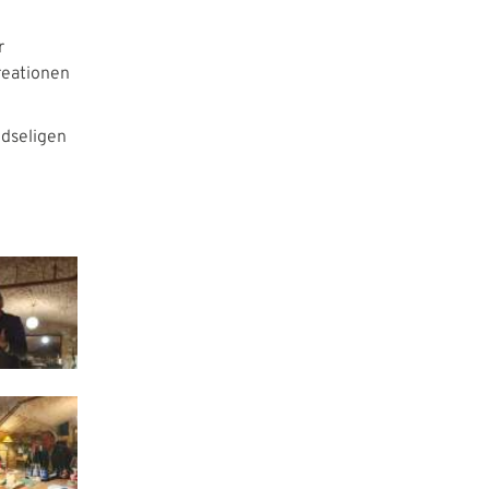
r
reationen
edseligen