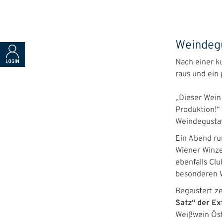
Weindegus
Nach einer k
raus und ein
„Dieser Wein
Produktion!“ 
Weindegustat
Ein Abend ru
Wiener Winz
ebenfalls Clu
besonderen W
Begeistert ze
Satz“ der Ex
Weißwein Öst