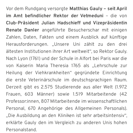
Vor dem Rundgang versorgte
Matthias Gauly – seit April
im Amt befindlicher Rektor der Vetmeduni
– die von
Club-Präsident Julian Hadschieff und Vizepräsidentin
Renate Danler
angeführte Besucherschar mit einigen
Zahlen, Daten, Fakten und einem Ausblick auf künftige
Herausforderungen. „Unsere Uni zählt zu den drei
ältesten Institutionen ihrer Art weltweit“, so Rektor Gauly.
Nach Lyon (1761) und der Schule in Alfort bei Paris war die
von Kaiserin Maria Theresia 1765 als „Lehrschule zur
Heilung der Viehkrankheiten“ gegründete Einrichtung
die erste Veterinärschule im deutschsprachigen Raum.
Derzeit gibt es 2.575 Studierende aus aller Welt (1.972
Frauen, 603 Männer) sowie 1.519 Mitarbeitende (42
Professor:innen, 807 Mitarbeitende im wissenschaftlichen
Personal, 670 Angehörige des Allgemeinen Personals).
„Die Ausbildung an den Kliniken ist sehr arbeitsintensiv“,
erklärte Gauly den im Vergleich zu anderen Unis hohen
Personalstand.