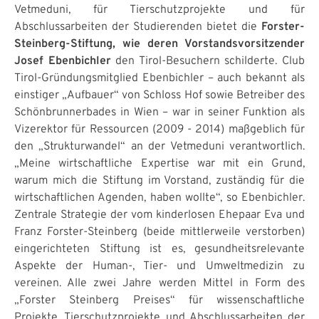
Vetmeduni, für Tierschutzprojekte und für
Abschlussarbeiten der Studierenden bietet die
Forster-
Steinberg-Stiftung, wie deren Vorstandsvorsitzender
Josef Ebenbichler
den Tirol-Besuchern schilderte. Club
Tirol-Gründungsmitglied Ebenbichler – auch bekannt als
einstiger „Aufbauer“ von Schloss Hof sowie Betreiber des
Schönbrunnerbades in Wien – war in seiner Funktion als
Vizerektor für Ressourcen (2009 - 2014) maßgeblich für
den „Strukturwandel“ an der Vetmeduni verantwortlich.
„Meine wirtschaftliche Expertise war mit ein Grund,
warum mich die Stiftung im Vorstand, zuständig für die
wirtschaftlichen Agenden, haben wollte“, so Ebenbichler.
Zentrale Strategie der vom kinderlosen Ehepaar Eva und
Franz Forster-Steinberg (beide mittlerweile verstorben)
eingerichteten Stiftung ist es, gesundheitsrelevante
Aspekte der Human-, Tier- und Umweltmedizin zu
vereinen. Alle zwei Jahre werden Mittel in Form des
„Forster Steinberg Preises“ für wissenschaftliche
Projekte, Tierschutzprojekte und Abschlussarbeiten der