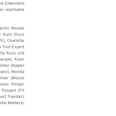
ie Erkenntnis
 der wachsame
dentin Renate
er Kunz (Kunz
E), Charlotte
b Tirol-Expert
illy Kunz und
rgie), Kilian
irber (Nagler
nanz), Monika
elmair (Münze
oyos Klinger
n Possard (FH
ct Transfer),
tal Markets),