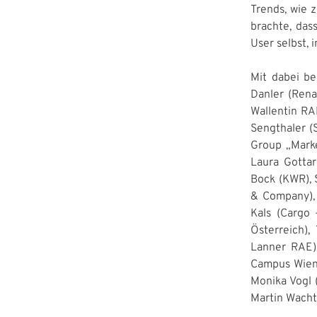
Trends, wie 
brachte, das
User selbst, 
Mit dabei be
Danler (Rena
Wallentin RA
Sengthaler (S
Group „Marke
Laura Gottar
Bock (KWR), 
& Company), 
Kals (Cargo 
Österreich)
Lanner RAE),
Campus Wien)
Monika Vogl 
Martin Wacht