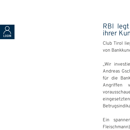
RBI leg
ihrer Ku
Club Tirol l
von Bankkund
„Wir investi
Andreas Gsch
für die Ban
Angriffen 
vorausschau
eingesetzten
Betrugsindik
Ein spanne
Fleischmann