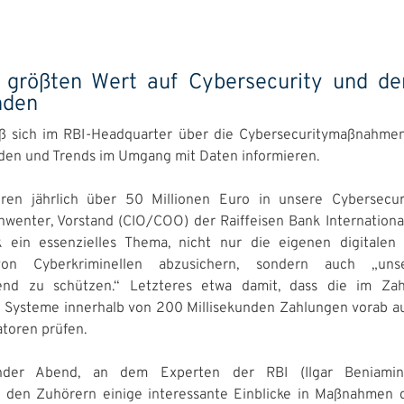
t größten Wert auf Cybersecurity und de
nden
ieß sich im RBI-Headquarter über die Cybersecuritymaßnahme
en und Trends im Umgang mit Daten informieren.
eren jährlich über 50 Millionen Euro in unsere Cybersecuri
wenter, Vorstand (CIO/COO) der Raiffeisen Bank International 
k ein essenzielles Thema, nicht nur die eigenen digitalen
von Cyberkriminellen abzusichern, sondern auch „un
end zu schützen.“ Letzteres etwa damit, dass die im Zah
 Systeme innerhalb von 200 Millisekunden Zahlungen vorab au
atoren prüfen.
nder Abend, an dem Experten der RBI (Ilgar Beniamino
) den Zuhörern einige interessante Einblicke in Maßnahmen 