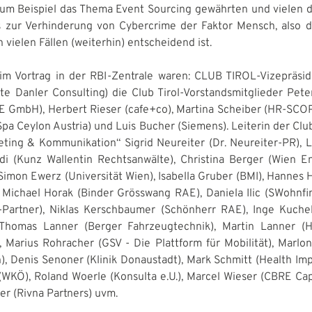
zum Beispiel das Thema Event Sourcing gewährten und vielen d
s zur Verhinderung von Cybercrime der Faktor Mensch, also
in vielen Fällen (weiterhin) entscheidend ist.
im Vortrag in der RBI-Zentrale waren: CLUB TIROL-Vizepräsi
te Danler Consulting) die Club Tirol-Vorstandsmitglieder Pet
E GmbH), Herbert Rieser (cafe+co), Martina Scheiber (HR-SCOP
pa Ceylon Austria) und Luis Bucher (Siemens). Leiterin der Clu
ting & Kommunikation“ Sigrid Neureiter (Dr. Neureiter-PR), L
di (Kunz Wallentin Rechtsanwälte), Christina Berger (Wien Ene
Simon Ewerz (Universität Wien), Isabella Gruber (BMI), Hannes H
Michael Horak (Binder Grösswang RAE), Daniela Ilic (SWohnfi
-Partner), Niklas Kerschbaumer (Schönherr RAE), Inge Kuch
, Thomas Lanner (Berger Fahrzeugtechnik), Martin Lanner (H
 Marius Rohracher (GSV - Die Plattform für Mobilität), Marlo
, Denis Senoner (Klinik Donaustadt), Mark Schmitt (Health Impa
(WKÖ), Roland Woerle (Konsulta e.U.), Marcel Wieser (CBRE Capi
er (Rivna Partners) uvm.