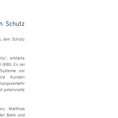
n Schutz
n, den Schutz
ty“, erklärte
(RBI). Es sei
 Systeme vor
sere Kunden
lungsverkehr
f potenzielle
v, Matthias
der Bank und